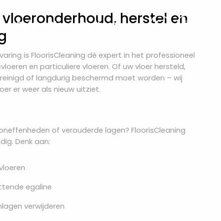
n vloeronderhoud, herstel en
Referenties
Contact
g
aring is FloorisCleaning dé expert in het professioneel
loeren en particuliere vloeren. Of uw vloer hersteld,
ereinigd of langdurig beschermd moet worden – wij
er er weer als nieuw uitziet.
 oneffenheden of verouderde lagen? FloorisCleaning
ndig. Denk aan:
vloeren
ittende egaline
mlagen verwijderen