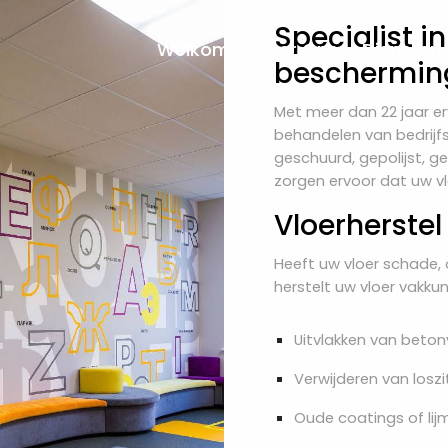
Specialist i
Welkom
Over Ons
Diensten
beschermin
Met meer dan 22 jaar erv
behandelen van bedrijfsv
geschuurd, gepolijst, g
zorgen ervoor dat uw vlo
Vloerherstel
Heeft uw vloer schade,
herstelt uw vloer vakku
Uitvlakken van beton
Verwijderen van losz
Oude coatings of lij