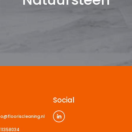
Social
fo@flooriscleaning.nl
11358034