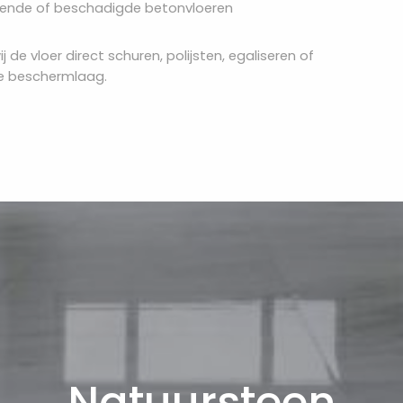
egende of beschadigde betonvloeren
j de vloer direct schuren, polijsten, egaliseren of
we beschermlaag.
Natuursteen