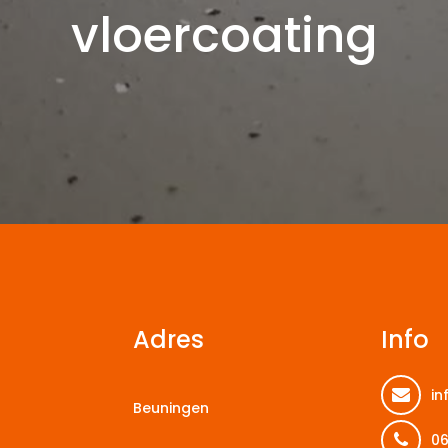
vloercoating
Adres
Info
in
Beuningen
06